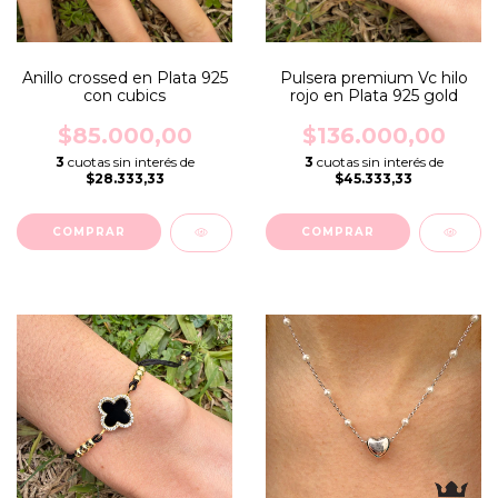
Anillo crossed en Plata 925
Pulsera premium Vc hilo
con cubics
rojo en Plata 925 gold
$85.000,00
$136.000,00
3
cuotas sin interés de
3
cuotas sin interés de
$28.333,33
$45.333,33
COMPRAR
COMPRAR