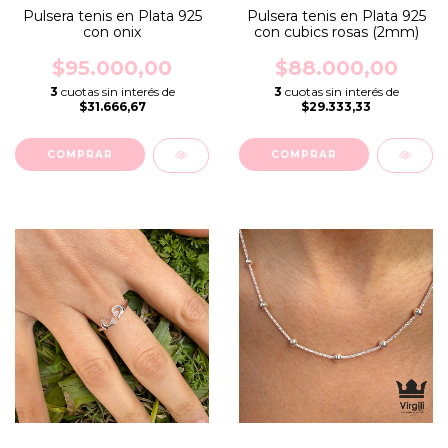
Pulsera tenis en Plata 925
Pulsera tenis en Plata 925
con onix
con cubics rosas (2mm)
$95.000,00
$88.000,00
3
cuotas sin interés de
3
cuotas sin interés de
$31.666,67
$29.333,33
COMPRAR
COMPRAR