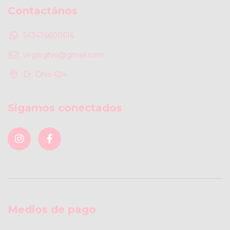
Contactános
543476600616
virgili.ghio@gmail.com
Dr. Ghio 624
Sigamos conectados
Medios de pago