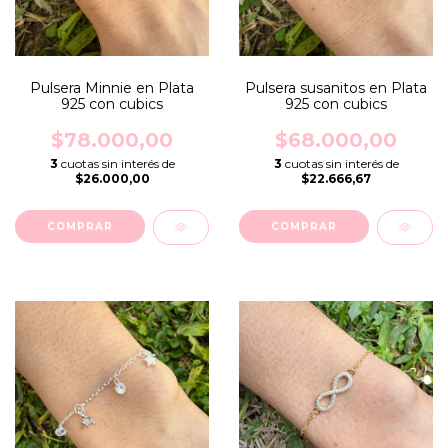
Pulsera Minnie en Plata
Pulsera susanitos en Plata
925 con cubics
925 con cubics
$78.000,00
$68.000,00
3
cuotas sin interés de
3
cuotas sin interés de
$26.000,00
$22.666,67
COMPRAR
COMPRAR