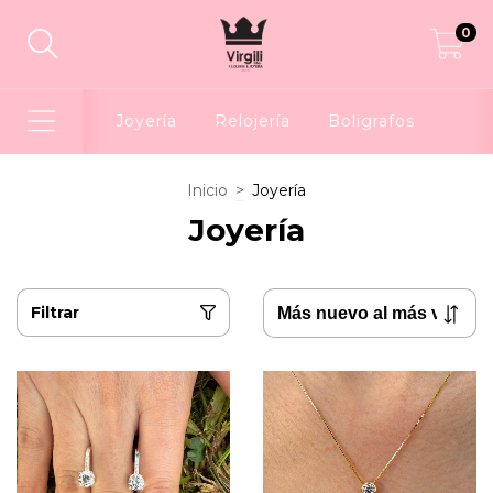
0
Joyería
Relojería
Boligrafos
Inicio
>
Joyería
Joyería
Filtrar