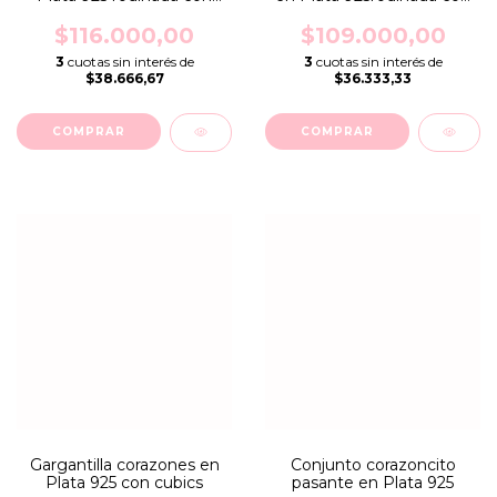
cubics
cubics
$116.000,00
$109.000,00
3
cuotas sin interés de
3
cuotas sin interés de
$38.666,67
$36.333,33
COMPRAR
COMPRAR
Gargantilla corazones en
Conjunto corazoncito
Plata 925 con cubics
pasante en Plata 925