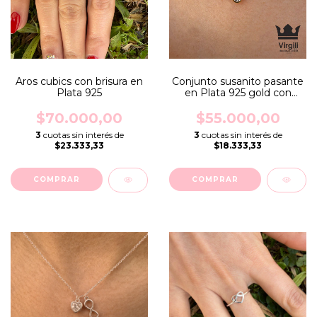
Aros cubics con brisura en
Conjunto susanito pasante
Plata 925
en Plata 925 gold con
cubics
$70.000,00
$55.000,00
3
cuotas sin interés de
3
cuotas sin interés de
$23.333,33
$18.333,33
COMPRAR
COMPRAR