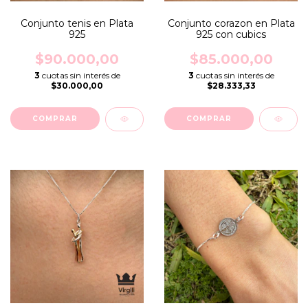
Conjunto tenis en Plata
Conjunto corazon en Plata
925
925 con cubics
$90.000,00
$85.000,00
3
cuotas sin interés de
3
cuotas sin interés de
$30.000,00
$28.333,33
COMPRAR
COMPRAR