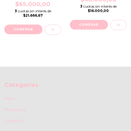
$65.000,00
3
cuotas sin interés de
$16.000,00
3
cuotas sin interés de
$21.666,67
COMPRAR
COMPRAR
Categorías
Inicio
Productos
Contacto