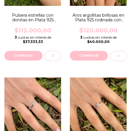
Pulsera estrellas con
Aros argollitas brillosas en
donitas en Plata 925
Plata 925 rodinada con
rodinada con cubics
cubics
$112.000,00
$120.000,00
3
cuotas sin interés de
3
cuotas sin interés de
$37.333,33
$40.000,00
COMPRAR
COMPRAR