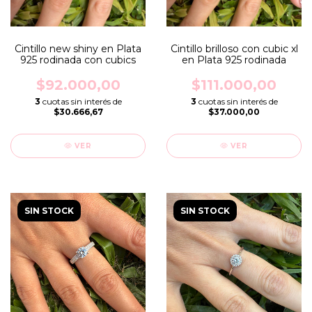
Cintillo new shiny en Plata
Cintillo brilloso con cubic xl
925 rodinada con cubics
en Plata 925 rodinada
$92.000,00
$111.000,00
3
cuotas sin interés de
3
cuotas sin interés de
$30.666,67
$37.000,00
VER
VER
SIN STOCK
SIN STOCK