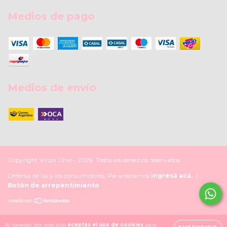
Medios de pago
Medios de envío
Copyright Virgili Ghio - 2026. Todos los derechos reservados.
Defensa de las y los consumidores. Para reclamos
ingresá acá.
/
Botón de arrepentimiento
Al navegar por este sitio
aceptás el uso de cookies
para