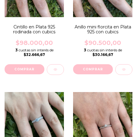
Cintillo en Plata 925
Anillo mini florcita en Plata
rodinada con cubics
925 con cubics
$98.000,00
$90.500,00
3
cuotas sin interés de
3
cuotas sin interés de
$32.666,67
$30.166,67
COMPRAR
COMPRAR