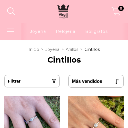
0
Joyería
Relojería
Boligrafos
Inicio
>
Joyería
>
Anillos
>
Cintillos
Cintillos
Filtrar