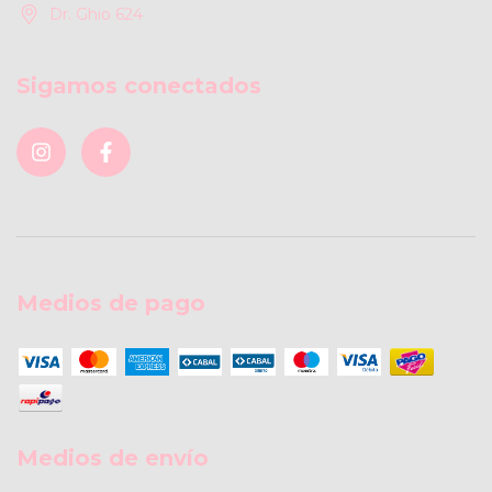
Dr. Ghio 624
Sigamos conectados
Medios de pago
Medios de envío