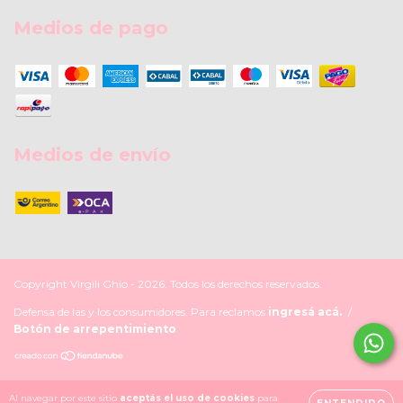
Medios de pago
Medios de envío
Copyright Virgili Ghio - 2026. Todos los derechos reservados.
Defensa de las y los consumidores. Para reclamos
ingresá acá.
/
Botón de arrepentimiento
Al navegar por este sitio
aceptás el uso de cookies
para