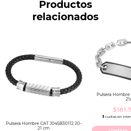
Productos
relacionados
Pulsera Hombre
21
$181.
3
cuotas sin inte
Pulsera Hombre CAT J045B30112 20-
21 cm