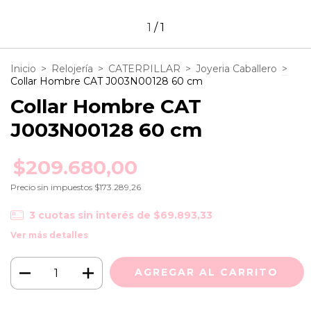
1
/
1
Inicio
>
Relojería
>
CATERPILLAR
>
Joyeria Caballero
>
Collar Hombre CAT J003N00128 60 cm
Collar Hombre CAT
J003N00128 60 cm
$209.680,00
Precio sin impuestos
$173.289,26
3
cuotas sin interés de
$69.893,33
Ver más detalles