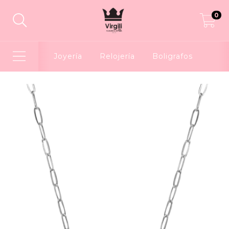
0
Joyería
Relojería
Boligrafos