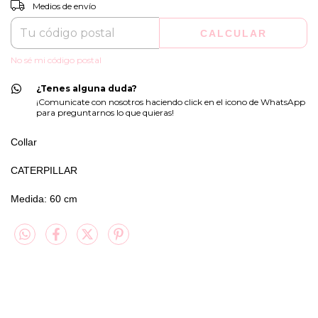
CAMBIAR CP
Entregas para el CP:
Medios de envío
CALCULAR
No sé mi código postal
¿Tenes alguna duda?
¡Comunicate con nosotros haciendo click en el icono de WhatsApp
para preguntarnos lo que quieras!
Collar
CATERPILLAR
Medida: 60 cm