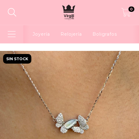
0
Joyería
Relojería
Boligrafos
SIN STOCK