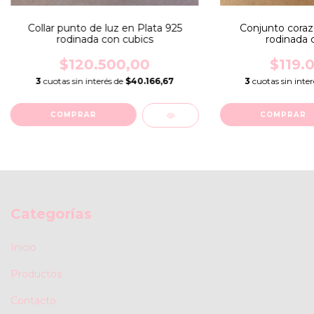
Collar punto de luz en Plata 925
Conjunto coraz
rodinada con cubics
rodinada 
$120.500,00
$119.
3
cuotas sin interés de
$40.166,67
3
cuotas sin inte
COMPRAR
COMPRAR
Categorías
Inicio
Productos
Contacto