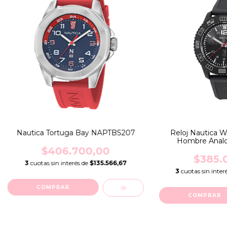
Nautica Tortuga Bay NAPTBS207
Reloj Nautica 
Hombre Analo
NAPW
$406.700,00
$385.
3
cuotas sin interés de
$135.566,67
3
cuotas sin inter