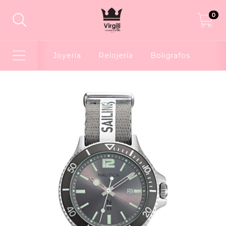
0
Joyería
Relojería
Boligrafos