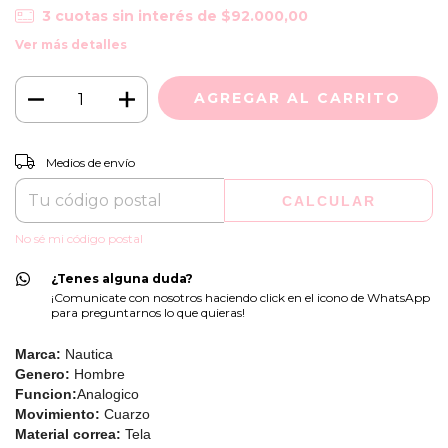
3
cuotas sin interés de
$92.000,00
Ver más detalles
CAMBIAR CP
Entregas para el CP:
Medios de envío
CALCULAR
No sé mi código postal
¿Tenes alguna duda?
¡Comunicate con nosotros haciendo click en el icono de WhatsApp
para preguntarnos lo que quieras!
Marca:
Nautica
Genero:
Hombre
Funcion:
Analogico
Movimiento:
Cuarzo
Material correa:
Tela