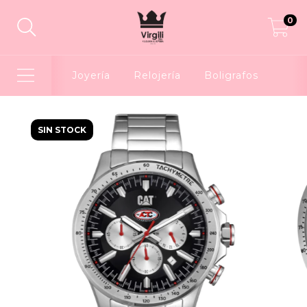
0
Joyería
Relojería
Boligrafos
SIN STOCK