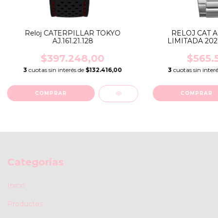
Reloj CATERPILLAR TOKYO
RELOJ CAT A
AJ.161.21.128
LIMITADA 2021 
$397.248,00
$565.
3
cuotas sin interés de
$132.416,00
3
cuotas sin inter
Categorías
Inicio
Productos