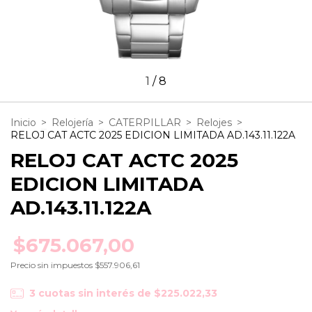
1
/
8
Inicio
>
Relojería
>
CATERPILLAR
>
Relojes
>
RELOJ CAT ACTC 2025 EDICION LIMITADA AD.143.11.122A
RELOJ CAT ACTC 2025
EDICION LIMITADA
AD.143.11.122A
$675.067,00
Precio sin impuestos
$557.906,61
3
cuotas sin interés de
$225.022,33