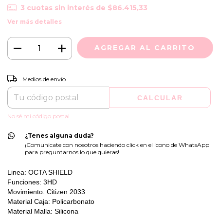
3
cuotas sin interés de
$86.415,33
Ver más detalles
CAMBIAR CP
Entregas para el CP:
Medios de envío
CALCULAR
No sé mi código postal
¿Tenes alguna duda?
¡Comunicate con nosotros haciendo click en el icono de WhatsApp
para preguntarnos lo que quieras!
Linea: OCTA SHIELD
Funciones: 3HD
Movimiento: Citizen 2033
Material Caja: Policarbonato
Material Malla: Silicona