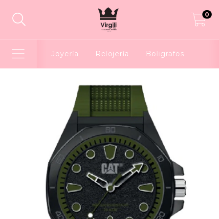
0
Joyería
Relojería
Boligrafos