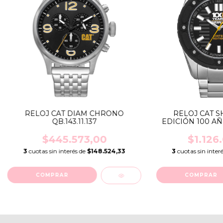
RELOJ CAT DIAM CHRONO
RELOJ CAT 
QB.143.11.137
EDICIÓN 100 AÑOS
$445.573,00
$1.126
3
cuotas sin interés de
$148.524,33
3
cuotas sin inter